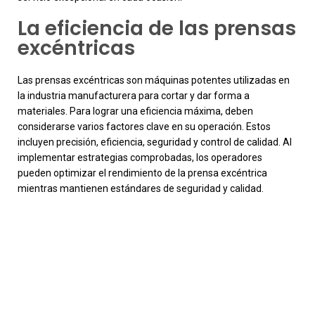
La eficiencia de las prensas
excéntricas
Las prensas excéntricas son máquinas potentes utilizadas en
la industria manufacturera para cortar y dar forma a
materiales. Para lograr una eficiencia máxima, deben
considerarse varios factores clave en su operación. Estos
incluyen precisión, eficiencia, seguridad y control de calidad. Al
implementar estrategias comprobadas, los operadores
pueden optimizar el rendimiento de la prensa excéntrica
mientras mantienen estándares de seguridad y calidad.
La precisión es crucial cuando se trata de fabricar con prensas
excéntricas. Cada componente debe diseñarse, fabricarse y
ensamblarse según especificaciones exactas para garantizar
un mínimo de fricción y pérdida de energía. Esta precisión no
solo mejora la eficiencia general, sino que también ayuda a
reducir el desgaste excesivo en la prensa, lo que puede resultar
en reparaciones costosas o tiempo de inactividad.